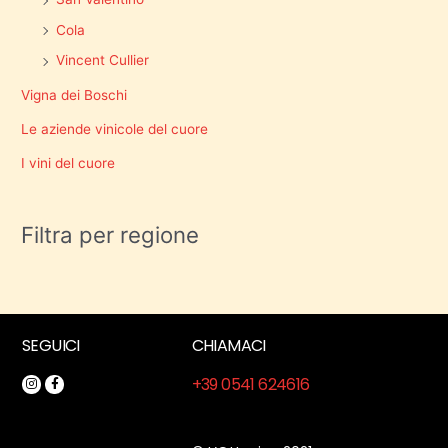
Cola
Vincent Cullier
Vigna dei Boschi
Le aziende vinicole del cuore
I vini del cuore
Filtra per regione
SEGUICI
CHIAMACI
+39 0541 624616