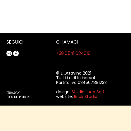
SEGUICI
CHIAMACI
+39 0541 624616
© L’Ottavino 2021
Tutti i diritti riservati
Partita iva 034567891233
design:
Studio Luca Sarti
PRIVACY
website:
Brick Studio
COOKIE POLICY