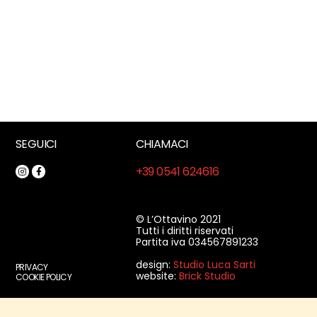
SEGUICI
CHIAMACI
+39 0541 624616
© L’Ottavino 2021
Tutti i diritti riservati
Partita iva 034567891233
design:
Studio Luca Sarti
PRIVACY
website:
Brick Studio
COOKIE POLICY