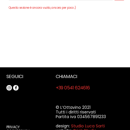
Questa sezione è ancora vuota, ancora per poco ;)
SEGUICI
CHIAMACI
+39 0541 624616
© L’Ottavino 2021
Tutti i diritti riservati
Partita iva 034567891233
design:
Studio Luca Sarti
PRIVACY