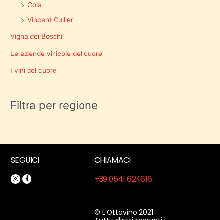
Cola
Vincent Cullier
Vigna dei Boschi
Le aziende vinicole del cuore
I vini del cuore
Filtra per regione
SEGUICI
CHIAMACI
+39 0541 624616
© L’Ottavino 2021
Tutti i diritti riservati