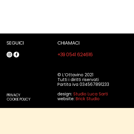
SEGUICI
CHIAMACI
+39 0541 624616
© L’Ottavino 2021
Tutti i diritti riservati
Partita iva 034567891233
design:
Studio Luca Sarti
PRIVACY
website:
Brick Studio
COOKIE POLICY